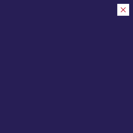
Cum. Ağu 7th, 2026
Ara
Ara