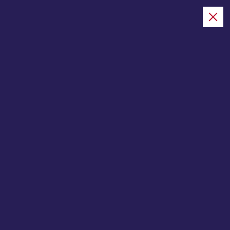
Per. Ağu 6th, 2026
Ara
Ara