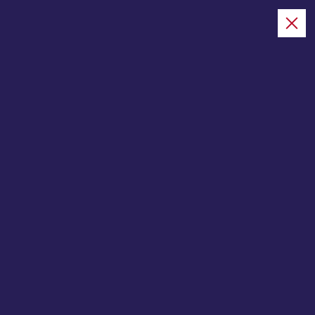
Çar. Ağu 5th, 2026
Ara
Ara